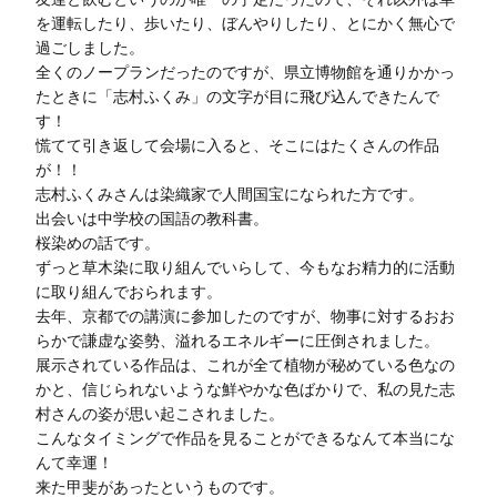
を運転したり、歩いたり、ぼんやりしたり、とにかく無心で
過ごしました。
全くのノープランだったのですが、県立博物館を通りかかっ
たときに「志村ふくみ」の文字が目に飛び込んできたんで
す！
慌てて引き返して会場に入ると、そこにはたくさんの作品
が！！
志村ふくみさんは染織家で人間国宝になられた方です。
出会いは中学校の国語の教科書。
桜染めの話です。
ずっと草木染に取り組んでいらして、今もなお精力的に活動
に取り組んでおられます。
去年、京都での講演に参加したのですが、物事に対するおお
らかで謙虚な姿勢、溢れるエネルギーに圧倒されました。
展示されている作品は、これが全て植物が秘めている色なの
かと、信じられないような鮮やかな色ばかりで、私の見た志
村さんの姿が思い起こされました。
こんなタイミングで作品を見ることができるなんて本当にな
んて幸運！
来た甲斐があったというものです。