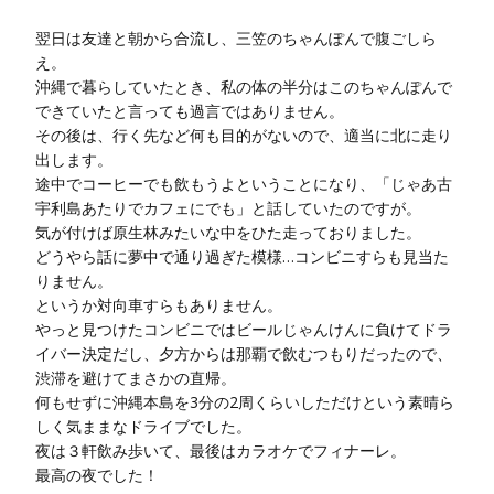
翌日は友達と朝から合流し、三笠のちゃんぽんで腹ごしら
え。
沖縄で暮らしていたとき、私の体の半分はこのちゃんぽんで
できていたと言っても過言ではありません。
その後は、行く先など何も目的がないので、適当に北に走り
出します。
途中でコーヒーでも飲もうよということになり、「じゃあ古
宇利島あたりでカフェにでも」と話していたのですが。
気が付けば原生林みたいな中をひた走っておりました。
どうやら話に夢中で通り過ぎた模様…コンビニすらも見当た
りません。
というか対向車すらもありません。
やっと見つけたコンビニではビールじゃんけんに負けてドラ
イバー決定だし、夕方からは那覇で飲むつもりだったので、
渋滞を避けてまさかの直帰。
何もせずに沖縄本島を3分の2周くらいしただけという素晴ら
しく気ままなドライブでした。
夜は３軒飲み歩いて、最後はカラオケでフィナーレ。
最高の夜でした！