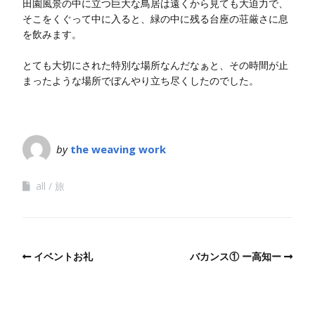
田園風景の中に立つ巨大な鳥居は遠くから見ても大迫力で、
そこをくぐって中に入ると、緑の中に残る台座の荘厳さに息
を飲みます。
とても大切にされた特別な場所なんだなぁと、その時間が止
まったような場所でぼんやり立ち尽くしたのでした。
by
the weaving work
all
旅
イベントお礼
バカンス① ー高知ー