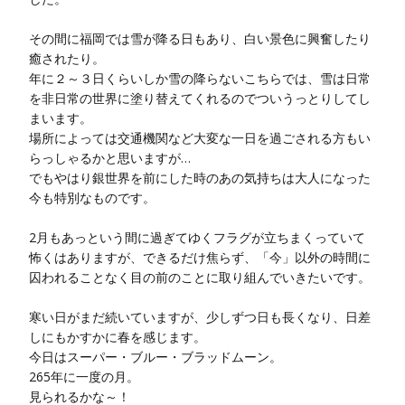
その間に福岡では雪が降る日もあり、白い景色に興奮したり
癒されたり。
年に２～３日くらいしか雪の降らないこちらでは、雪は日常
を非日常の世界に塗り替えてくれるのでついうっとりしてし
まいます。
場所によっては交通機関など大変な一日を過ごされる方もい
らっしゃるかと思いますが…
でもやはり銀世界を前にした時のあの気持ちは大人になった
今も特別なものです。
2月もあっという間に過ぎてゆくフラグが立ちまくっていて
怖くはありますが、できるだけ焦らず、「今」以外の時間に
囚われることなく目の前のことに取り組んでいきたいです。
寒い日がまだ続いていますが、少しずつ日も長くなり、日差
しにもかすかに春を感じます。
今日はスーパー・ブルー・ブラッドムーン。
265年に一度の月。
見られるかな～！